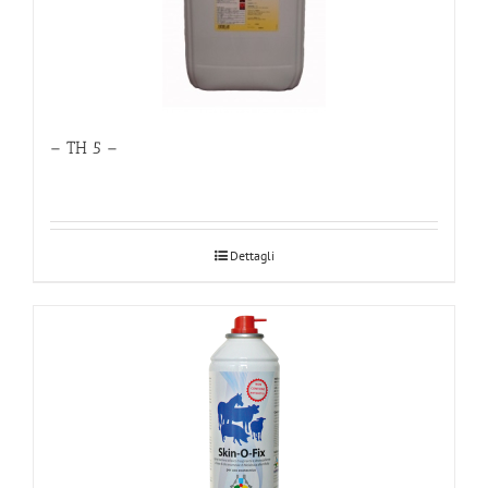
– TH 5 –
Dettagli