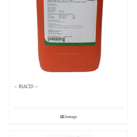
– BIACID –
Dettagli