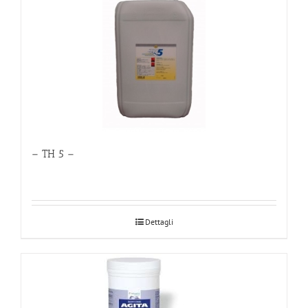
– TH 5 –
Dettagli