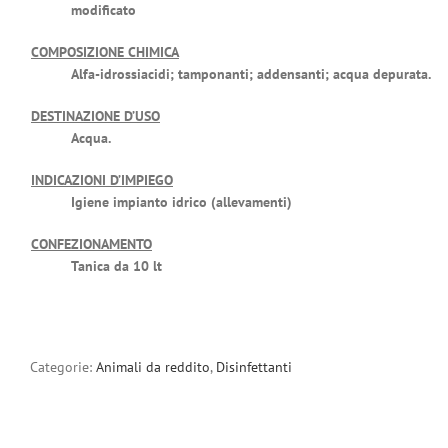
modificato
COMPOSIZIONE CHIMICA
Alfa-idrossiacidi; tamponanti; addensanti; acqua depurata.
DESTINAZIONE D’USO
Acqua.
INDICAZIONI D’IMPIEGO
Igiene impianto idrico (allevamenti)
CONFEZIONAMENTO
Tanica da 10 lt
Categorie:
Animali da reddito
,
Disinfettanti