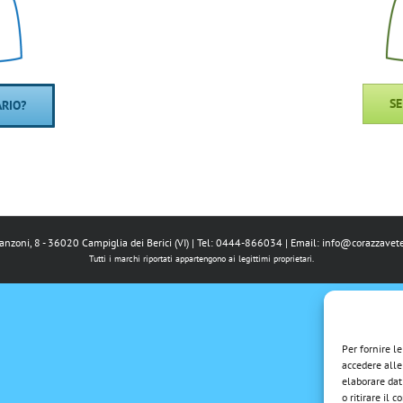
SE
ARIO?
Manzoni, 8 - 36020 Campiglia dei Berici (VI) | Tel: 0444-866034 | Email:
info@corazzavete
Tutti i marchi riportati appartengono ai legittimi proprietari.
Per fornire l
accedere alle
elaborare dat
o ritirare il