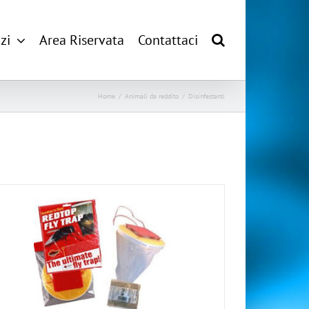
zi
Area Riservata
Contattaci
Home
/
Animali da reddito
/
Disinfestanti