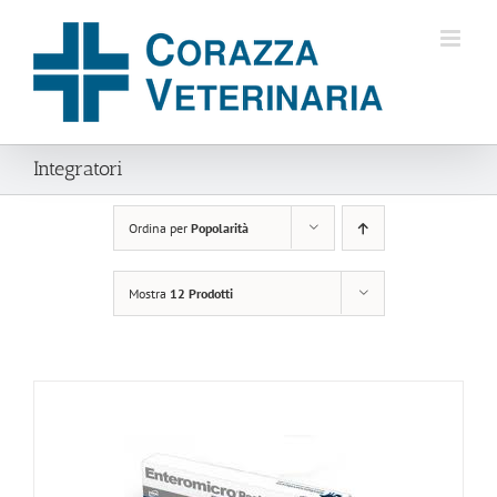
Salta
al
contenuto
Integratori
Ordina per
Popolarità
Mostra
12 Prodotti