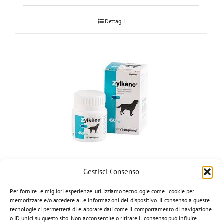
Dettagli
ZYLKENE 450 mg – Barattolo da 30 Capsule –
Gestisci Consenso
Per fornire le migliori esperienze, utilizziamo tecnologie come i cookie per
memorizzare e/o accedere alle informazioni del dispositivo. Il consenso a queste
tecnologie ci permetterà di elaborare dati come il comportamento di navigazione
o ID unici su questo sito. Non acconsentire o ritirare il consenso può influire
Dettagli