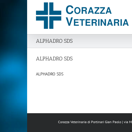
Salta
al
contenuto
ALPHADRO SDS
ALPHADRO SDS
ALPHADRO SDS
Corazza Veterinaria di Portinari Gian Paolo | via 