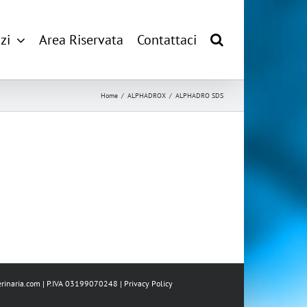
zi
Area Riservata
Contattaci
Home
/
ALPHADROX
/
ALPHADRO SDS
rinaria.com
| P.IVA 03199070248 |
Privacy Policy