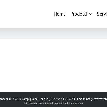
Home
Prodotti
Servi
Manzoni, 8 - 36020 Campiglia dei Berici (VI) | Tel: 0444-866034 | Email:
info@corazzavete
Tutti i marchi riportati appartengono ai legittimi proprietari.