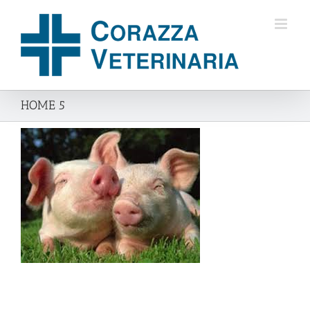
Salta
al
contenuto
HOME 5