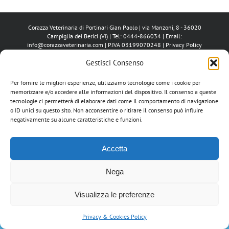
Corazza Veterinaria di Portinari Gian Paolo | via Manzoni, 8 - 36020
Campiglia dei Berici (VI) | Tel: 0444-866034 | Email:
info@corazzaveterinaria.com
| P.IVA 03199070248 |
Privacy Policy
Tutti i marchi riportati appartengono ai legittimi proprietari.
Gestisci Consenso
Per fornire le migliori esperienze, utilizziamo tecnologie come i cookie per
memorizzare e/o accedere alle informazioni del dispositivo. Il consenso a queste
tecnologie ci permetterà di elaborare dati come il comportamento di navigazione
o ID unici su questo sito. Non acconsentire o ritirare il consenso può influire
negativamente su alcune caratteristiche e funzioni.
Accetta
Nega
Visualizza le preferenze
Privacy & Cookies Policy