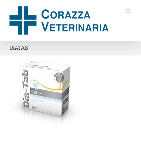
Salta
al
contenuto
DIATAB