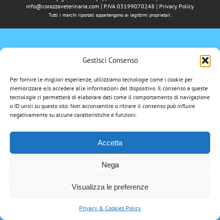
info@corazzaveterinaria.com
| P.IVA 03199070248 |
Privacy Policy
Tutti i marchi riportati appartengono ai legittimi proprietari.
Gestisci Consenso
Per fornire le migliori esperienze, utilizziamo tecnologie come i cookie per
memorizzare e/o accedere alle informazioni del dispositivo. Il consenso a queste
tecnologie ci permetterà di elaborare dati come il comportamento di navigazione
o ID unici su questo sito. Non acconsentire o ritirare il consenso può influire
negativamente su alcune caratteristiche e funzioni.
Accetta
Nega
Visualizza le preferenze
Privacy & Cookies Policy