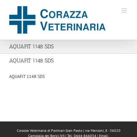
Salta
al
contenuto
AQUAFIT 1148 SDS
AQUAFIT 1148 SDS
AQUAFIT 1148 SDS
Corazza Veterinaria di Portinari Gian Paolo | via Manzoni, 8 - 36020
Campiglia dei Berici (VI) | Tel: 0444-866034 | Email: