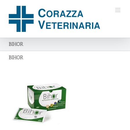
Salta
al
contenuto
BIHOR
BIHOR