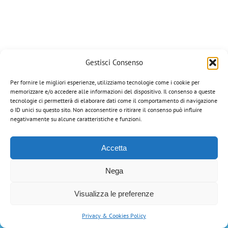
Gestisci Consenso
Per fornire le migliori esperienze, utilizziamo tecnologie come i cookie per
memorizzare e/o accedere alle informazioni del dispositivo. Il consenso a queste
Corazza Veterinaria di Portinari Gian Paolo | via Manzoni, 8 - 36020
tecnologie ci permetterà di elaborare dati come il comportamento di navigazione
Campiglia dei Berici (VI) | Tel: 0444-866034 | Email:
o ID unici su questo sito. Non acconsentire o ritirare il consenso può influire
info@corazzaveterinaria.com
| P.IVA 03199070248 |
Privacy Policy
negativamente su alcune caratteristiche e funzioni.
Tutti i marchi riportati appartengono ai legittimi proprietari.
Accetta
Nega
Visualizza le preferenze
Privacy & Cookies Policy