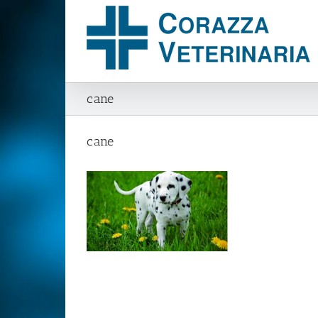
Salta
al
contenuto
cane
cane