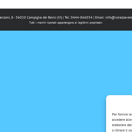
Manzoni, 8 - 36020 Campiglia dei Berici (VI) | Tel: 0444-866034 | Email:
info@corazzavete
Tutti i marchi riportati appartengono ai legittimi proprietari.
Per fornire l
accedere alle
elaborare dat
o ritirare il