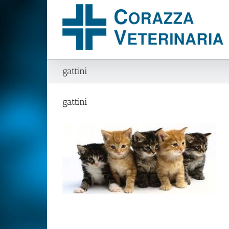
Salta
al
contenuto
gattini
gattini