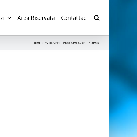
zi
Area Riservata
Contattaci
Home
/
ACTINORM – Pasta Gatti 65 gr –
/
gattini