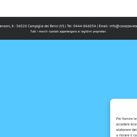
Manzoni, 8 - 36020 Campiglia dei Berici (VI) | Tel: 0444-866034 | Email:
info@corazzavete
Tutti i marchi riportati appartengono ai legittimi proprietari.
Per fornire l
accedere alle
elaborare dat
o ritirare il