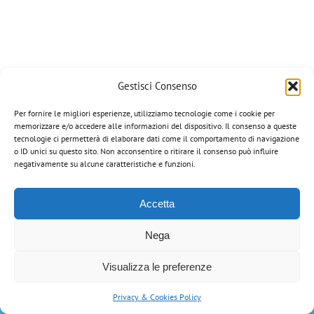
Gestisci Consenso
Per fornire le migliori esperienze, utilizziamo tecnologie come i cookie per
memorizzare e/o accedere alle informazioni del dispositivo. Il consenso a queste
tecnologie ci permetterà di elaborare dati come il comportamento di navigazione
o ID unici su questo sito. Non acconsentire o ritirare il consenso può influire
Corazza Veterinaria di Portinari Gian Paolo | via Manzoni, 8 - 36020
negativamente su alcune caratteristiche e funzioni.
Campiglia dei Berici (VI) | Tel: 0444-866034 | Email:
info@corazzaveterinaria.com
| P.IVA 03199070248 |
Privacy Policy
Tutti i marchi riportati appartengono ai legittimi proprietari.
Accetta
Nega
Visualizza le preferenze
Privacy & Cookies Policy