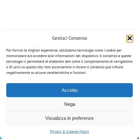
Gestisci Consenso
Per fornire le migliori esperienze, utilizziamo tecnologie come i cookie per
memorizzare e/o accedere alle informazioni del dispositivo. Il consenso a queste
Corazza Veterinaria di Portinari Gian Paolo | via Manzoni, 8 - 36020
tecnologie ci permetterà di elaborare dati come il comportamento di navigazione
Campiglia dei Berici (VI) | Tel: 0444-866034 | Email:
o ID unici su questo sito. Non acconsentire o ritirare il consenso può influire
info@corazzaveterinaria.com
| P.IVA 03199070248 |
Privacy Policy
negativamente su alcune caratteristiche e funzioni.
Tutti i marchi riportati appartengono ai legittimi proprietari.
Accetta
Nega
Visualizza le preferenze
Privacy & Cookies Policy