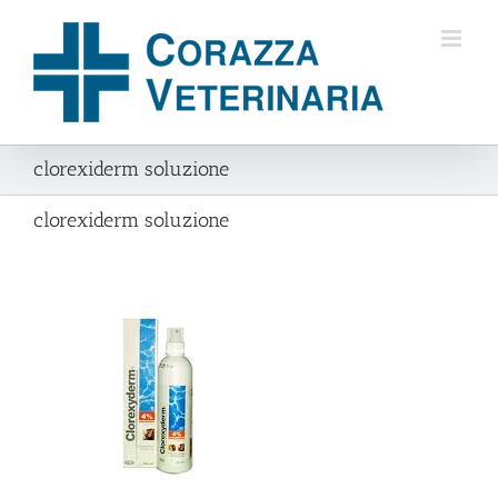
Salta
al
contenuto
clorexiderm soluzione
clorexiderm soluzione