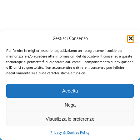
Gestisci Consenso
Per fornire le migliori esperienze, utilizziamo tecnologie come i cookie per
memorizzare e/o accedere alle informazioni del dispositivo. Il consenso a queste
Corazza Veterinaria di Portinari Gian Paolo | via Manzoni, 8 - 36020
tecnologie ci permetterà di elaborare dati come il comportamento di navigazione
Campiglia dei Berici (VI) | Tel: 0444-866034 | Email:
o ID unici su questo sito. Non acconsentire o ritirare il consenso può influire
info@corazzaveterinaria.com
| P.IVA 03199070248 |
Privacy Policy
negativamente su alcune caratteristiche e funzioni.
Tutti i marchi riportati appartengono ai legittimi proprietari.
Accetta
Nega
Visualizza le preferenze
Privacy & Cookies Policy