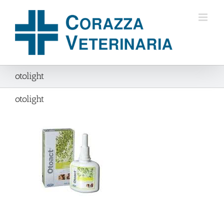
Salta
al
contenuto
otolight
otolight