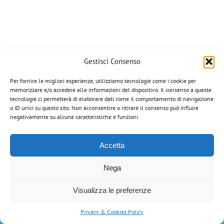
Gestisci Consenso
Corazza Veterinaria di Portinari Gian Paolo | via Manzoni, 8 - 36020
Per fornire le migliori esperienze, utilizziamo tecnologie come i cookie per
Campiglia dei Berici (VI) | Tel: 0444-866034 | Email:
memorizzare e/o accedere alle informazioni del dispositivo. Il consenso a queste
info@corazzaveterinaria.com
| P.IVA 03199070248 |
Privacy Policy
tecnologie ci permetterà di elaborare dati come il comportamento di navigazione
Tutti i marchi riportati appartengono ai legittimi proprietari.
o ID unici su questo sito. Non acconsentire o ritirare il consenso può influire
negativamente su alcune caratteristiche e funzioni.
Accetta
Nega
Visualizza le preferenze
Privacy & Cookies Policy