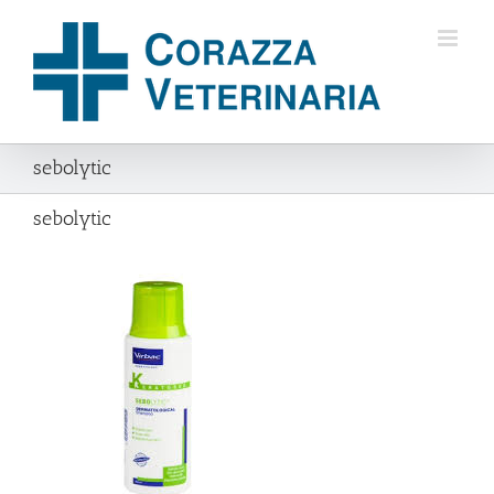
Salta
al
contenuto
sebolytic
sebolytic