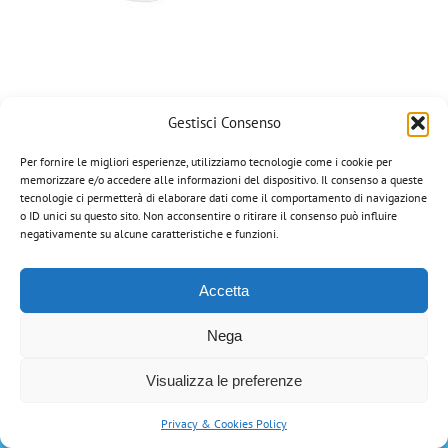
Gestisci Consenso
Per fornire le migliori esperienze, utilizziamo tecnologie come i cookie per
memorizzare e/o accedere alle informazioni del dispositivo. Il consenso a queste
Corazza Veterinaria di Portinari Gian Paolo | via Manzoni, 8 - 36020
tecnologie ci permetterà di elaborare dati come il comportamento di navigazione
Campiglia dei Berici (VI) | Tel: 0444-866034 | Email:
o ID unici su questo sito. Non acconsentire o ritirare il consenso può influire
info@corazzaveterinaria.com
| P.IVA 03199070248 |
Privacy Policy
negativamente su alcune caratteristiche e funzioni.
Tutti i marchi riportati appartengono ai legittimi proprietari.
Accetta
Nega
Visualizza le preferenze
Privacy & Cookies Policy