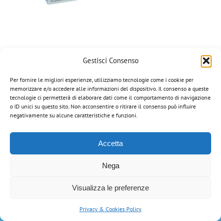
Gestisci Consenso
Per fornire le migliori esperienze, utilizziamo tecnologie come i cookie per
memorizzare e/o accedere alle informazioni del dispositivo. Il consenso a queste
Corazza Veterinaria di Portinari Gian Paolo | via Manzoni, 8 - 36020
tecnologie ci permetterà di elaborare dati come il comportamento di navigazione
Campiglia dei Berici (VI) | Tel: 0444-866034 | Email:
o ID unici su questo sito. Non acconsentire o ritirare il consenso può influire
info@corazzaveterinaria.com
| P.IVA 03199070248 |
Privacy Policy
negativamente su alcune caratteristiche e funzioni.
Tutti i marchi riportati appartengono ai legittimi proprietari.
Accetta
Nega
Visualizza le preferenze
Privacy & Cookies Policy