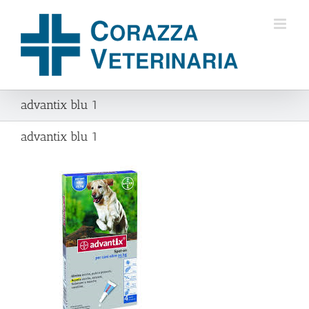
Salta
al
contenuto
advantix blu 1
advantix blu 1